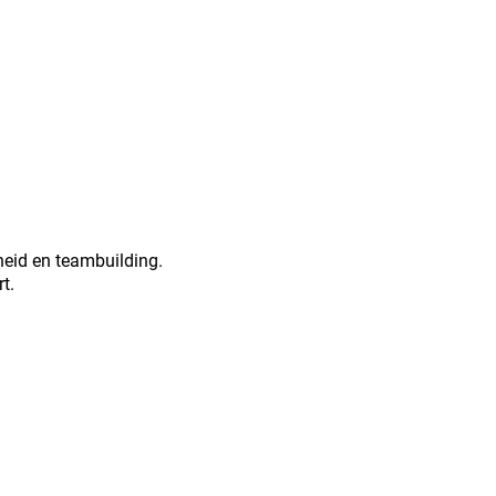
heid en team­building.
t.